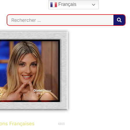
Français
ns Françaises
4800