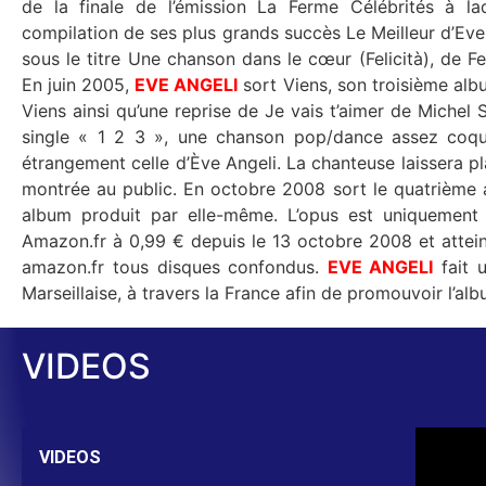
de la finale de l’émission La Ferme Célébrités à la
compilation de ses plus grands succès Le Meilleur d’Eve 
sous le titre Une chanson dans le cœur (Felicità), de Fe
En juin 2005,
EVE ANGELI
sort Viens, son troisième albu
Viens ainsi qu’une reprise de Je vais t’aimer de Michel Sardou. En 2006, l’artiste Lo
single « 1 2 3 », une chanson pop/dance assez coqui
étrangement celle d’Ève Angeli. La chanteuse laissera pl
montrée au public. En octobre 2008 sort le quatrième album studio d’Eve Angeli : Révolution,
album produit par elle-même. L’opus est uniquement 
Amazon.fr à 0,99 € depuis le 13 octobre 2008 et attein
amazon.fr tous disques confondus.
EVE ANGELI
fait 
Marseillaise, à travers la France afin de promouvoir l’alb
VIDEOS
VIDEOS