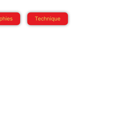
phies
Technique