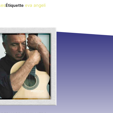
ses
Étiquette
eva angeli