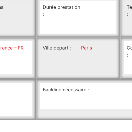
ns
Durée prestation
Te
:
:
France – FR
Ville départ :
Paris
Co
:
Backline nécessaire :