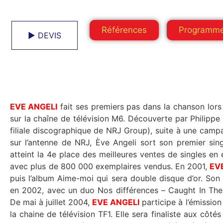
Références
Programm
► DEVIS
EVE ANGELI
fait ses premiers pas dans la chanson lors
sur la chaîne de télévision M6. Découverte par Philippe
filiale discographique de NRJ Group), suite à une cam
sur l’antenne de NRJ, Ève Angeli sort son premier singl
atteint la 4e place des meilleures ventes de singles en
avec plus de 800 000 exemplaires vendus. En 2001,
EV
puis l’album Aime-moi qui sera double disque d’or. Son deuxième album, Nos différences, sort
en 2002, avec un duo Nos différences – Caught In The 
De mai à juillet 2004,
EVE ANGELI
participe à l’émission
la chaine de télévision TF1. Elle sera finaliste aux côtés du f