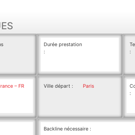
UES
ns
Durée prestation
Te
:
:
France – FR
Ville départ :
Paris
Co
:
Backline nécessaire :