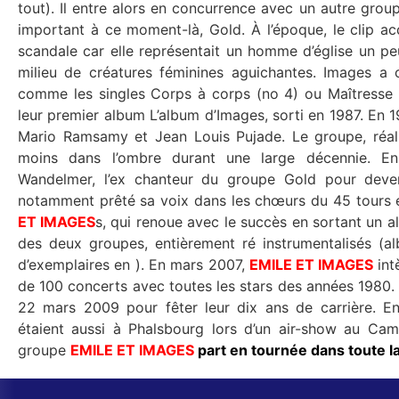
tout). Il entre alors en concurrence avec un autre gro
important à ce moment-là, Gold. À l’époque, le clip accompagnant cette chanson fit un petit
scandale car elle représentait un homme d’église un peu 
milieu de créatures féminines aguichantes. Images a connu plusieurs autres grands succès,
comme les singles Corps à corps (no 4) ou Maîtresse (
leur premier album L’album d’Images, sorti en 1987. En 1990 le trio devient duo et se restreint à
Mario Ramsamy et Jean Louis Pujade. Le groupe, réal
moins dans l’ombre durant une large décennie. En 1999, Images fusionne avec Émile
Wandelmer, l’ex chanteur du groupe Gold pour dev
notamment prêté sa voix dans les chœurs du 45 tours e
ET IMAGES
s, qui renoue avec le succès en sortant un 
des deux groupes, entièrement ré instrumentalisés (al
d’exemplaires en ). En mars 2007,
EMILE ET IMAGES
int
de 100 concerts avec toutes les stars des années 1980. Il
22 mars
étaient aussi à Phalsbourg lors d’un air-show au Camp La Horie. En 2010
groupe
EMILE ET IMAGES
part en tournée dans toute l