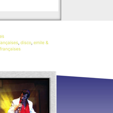
es
rançaises
,
disco
,
emile &
 françaises