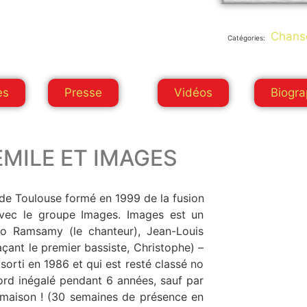
Chanso
Catégories:
es
Presse
Vidéos
Biogra
EMILE ET IMAGES
 de Toulouse formé en 1999 de la fusion
oupe Images. Images est un
o Ramsamy (le chanteur), Jean-Louis
açant le premier bassiste, Christophe) –
orti en 1986 et qui est resté classé no
ord inégalé pendant 6 années, sauf par
a maison ! (30 semaines de présence en