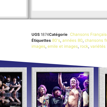
UGS
1874
Catégorie
Chansons Français
Étiquettes
80's
,
années 80
,
chansons f
images
,
emile et images
,
rock
,
variétés