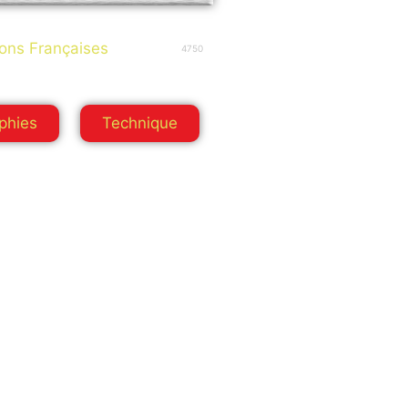
ns Françaises
4750
phies
Technique