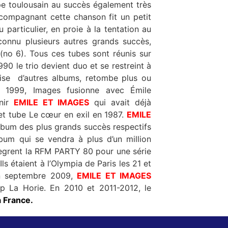
upe toulousain au succès également très
particulier, en proie à la tentation au
no 6). Tous ces tubes sont réunis sur
ise d’autres albums, retombe plus ou
enir
EMILE ET IMAGES
qui avait déjà
t tube Le cœur en exil en 1987.
EMILE
album des plus grands succès respectifs
bum qui se vendra à plus d’un million
ègrent la RFM PARTY 80 pour une série
s étaient à l’Olympia de Paris les 21 et
 2009 pour fêter leur dix ans de carrière. En septembre 2009,
EMILE ET IMAGES
 et 2011-2012, le
a France
.