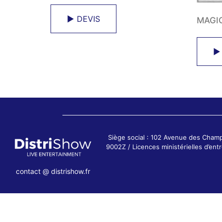
► DEVIS
MAGI
►
Siège social : 102 Avenue des Cham
9002Z / Licences ministérielles d’e
contact @ distrishow.fr