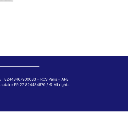
RET 82448467900033 – RCS Paris – APE
autaire FR 27 824484679 / © All rights