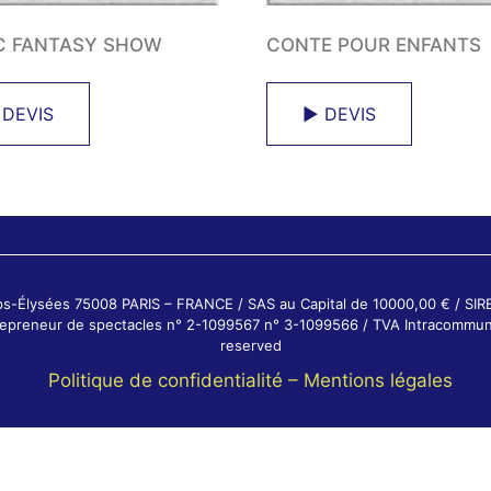
C FANTASY SHOW
CONTE POUR ENFANTS
 DEVIS
► DEVIS
ps-Élysées 75008 PARIS – FRANCE / SAS au Capital de 10000,00 € / SI
ntrepreneur de spectacles n° 2-1099567 n° 3-1099566 / TVA Intracommun
reserved
Politique de confidentialité –
Mentions légales