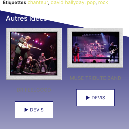
Étiquettes
chanteur
,
david hallyday
,
pop
,
rock
Autres idées
MUSE TRIBUTE BAND
DR FEELGOOD
► DEVIS
► DEVIS