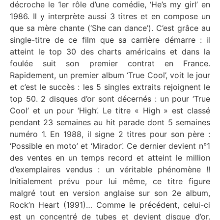
décroche le 1er rôle d’une comédie, ‘He’s my girl’ en
1986. Il y interprète aussi 3 titres et en compose un
que sa mère chante (‘She can dance’). C’est grâce au
single-titre de ce film que sa carrière démarre : il
atteint le top 30 des charts américains et dans la
foulée suit son premier contrat en France.
Rapidement, un premier album ‘True Cool’, voit le jour
et c’est le succès : les 5 singles extraits rejoignent le
top 50. 2 disques d’or sont décernés : un pour ‘True
Cool’ et un pour ‘High’. Le titre « High » est classé
pendant 23 semaines au hit parade dont 5 semaines
numéro 1. En 1988, il signe 2 titres pour son père :
‘Possible en moto’ et ‘Mirador’. Ce dernier devient n°1
des ventes en un temps record et atteint le million
d’exemplaires vendus : un véritable phénomène !!
Initialement prévu pour lui même, ce titre figure
malgré tout en version anglaise sur son 2e album,
Rock’n Heart (1991)… Comme le précédent, celui-ci
est un concentré de tubes et devient disque d’or.