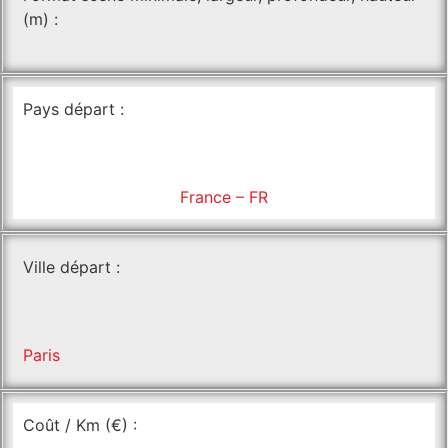
(m) :
Pays départ :
France – FR
Ville départ :
Paris
Coût / Km (€) :