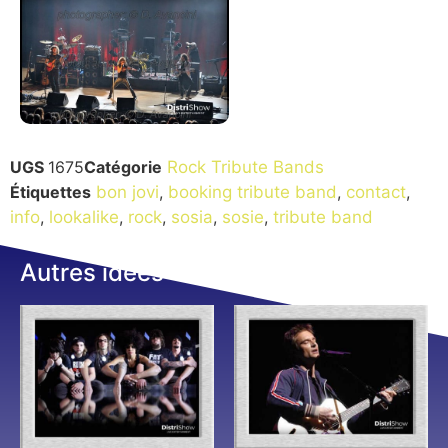
UGS
1675
Catégorie
Rock Tribute Bands
Étiquettes
bon jovi
,
booking tribute band
,
contact
,
info
,
lookalike
,
rock
,
sosia
,
sosie
,
tribute band
Autres idées