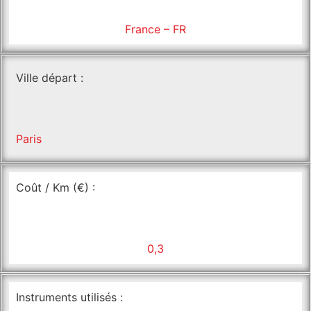
France – FR
Ville départ :
Paris
Coût / Km (€) :
0,3
Instruments utilisés :