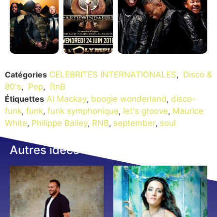
Catégories
CELEBRITES INTERNATIONALES
,
Disco &
80's
,
Pop
,
RnB
Étiquettes
Al Mackay
,
boogie wonderland
,
disco-
funk
,
funk
,
funk symphonique
,
let's groove
,
Maurice
White
,
Philippe Bailey
,
RNB
,
september
,
soul
Autres idées