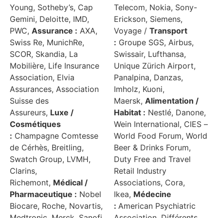
Young, Sotheby’s, Cap
Telecom, Nokia, Sony-
Gemini, Deloitte, IMD,
Erickson, Siemens,
PWC,
Assurance :
AXA,
Voyage /
Transport
Swiss Re, MunichRe,
:
Groupe SGS, Airbus,
SCOR, Skandia, La
Swissair, Lufthansa,
Mobilière, Life Insurance
Unique Zürich Airport,
Association, Elvia
Panalpina, Danzas,
Assurances, Association
Imholz, Kuoni,
Suisse des
Maersk,
Alimentation /
Assureurs,
Luxe /
Habitat :
Nestlé, Danone,
Cosmétiques
Wein International, CIES –
:
Champagne Comtesse
World Food Forum, World
de Cérhès, Breitling,
Beer & Drinks Forum,
Swatch Group, LVMH,
Duty Free and Travel
Clarins,
Retail Industry
Richemont,
Médical /
Associations, Cora,
Pharmaceutique :
Nobel
Ikea,
Médecine
Biocare, Roche, Novartis,
:
American Psychiatric
Medtronic, Merck, Sanofi,
Association, Différents