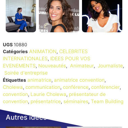
UGS
10880
Catégories
ANIMATION
,
CELEBRITES
INTERNATIONALES
,
IDEES POUR VOS
EVENEMENTS
,
Nouveautés
,
Animateur
,
Journaliste
,
Soirée d'entreprise
Étiquettes
animatrice
,
animatrice convention
,
Cholewa
,
communication
,
conférence
,
conférencier
,
convention
,
Laurie Cholewa
,
présentateur de
convention
,
présentatrice
,
séminaires
,
Team Building
Autres idées