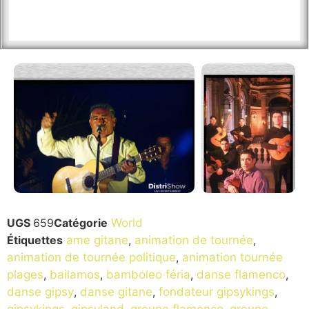
UGS
659
Catégorie
World
Étiquettes
ame gitane
,
animation de tournée
,
animation de tournée politique
,
animation tournée
plages
,
bailamos
,
bamboleo féria
,
danse flamenco
,
danse gipsy
,
danse gitane
,
fondateur gipsykings
,