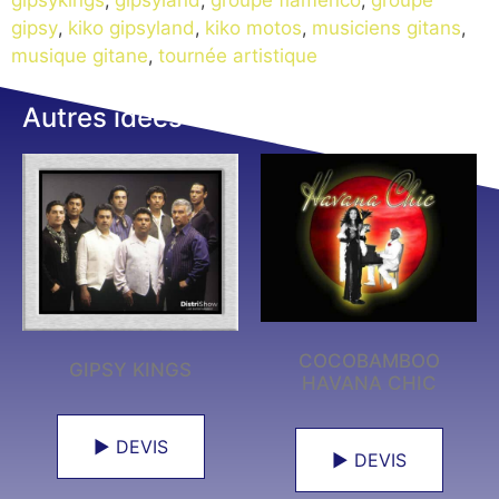
gipsykings
,
gipsyland
,
groupe flamenco
,
groupe
gipsy
,
kiko gipsyland
,
kiko motos
,
musiciens gitans
,
musique gitane
,
tournée artistique
Autres idées
COCOBAMBOO
GIPSY KINGS
HAVANA CHIC
► DEVIS
► DEVIS