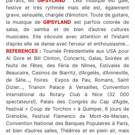
parfaits, les
GIPSYLAND
. Leur musique est gaie,
festive et très rythmée mais elle est, également
grave, sensuelle, chargée d’émotion. Toute de guitare,
la musique de
GIPSYLAND
est parfois colorée de
salsa, de samba et de bien d’autres cultures
musicales. Elle s’écoute avec attention et l’instant
d’après elle se danse avec ferveur et enthousiasme…
REFERENCES :
Tournée Présidentielle aux USA pour
Al Gore et Bill Clinton, Concerts, Galas, Soirées et
Nuits de Fêtes, des Féria de Nîmes, Estivales de
Beaucaire, Casinos de Biarritz, d’Argelès, d’Amneville,
de Sète…, Foires Expos de Pau, Romans, Saint
Dizier…, Trianon Palace à Versailles, Convention
International du Rotary Club à Nice (32 000
spectateurs!), Palais des Congrès du Cap d’Agde,
Festival « Coup de Torchon » à Quimper, 6 jours de
Grenoble, Festival Flamenco de Mont-de-Marsan,
Convention National des Banques Populaires à Paris,
et bien d’autres salles, Théâtres et en plein air, mais