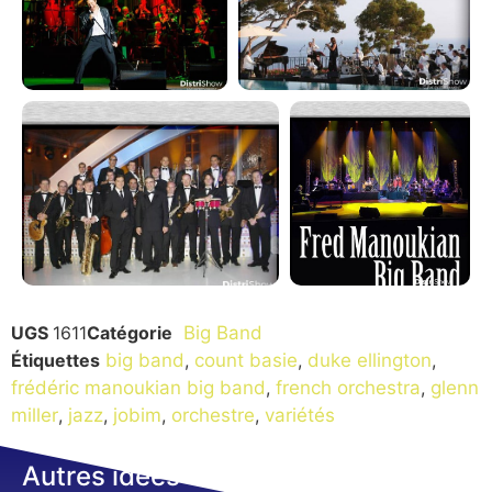
UGS
1611
Catégorie
Big Band
Étiquettes
big band
,
count basie
,
duke ellington
,
frédéric manoukian big band
,
french orchestra
,
glenn
miller
,
jazz
,
jobim
,
orchestre
,
variétés
Autres idées