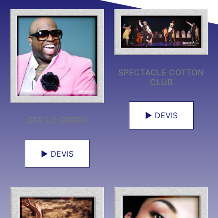
SPECTACLE COTTON
CLUB
► DEVIS
CEE LO GREEN
► DEVIS