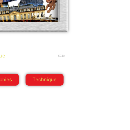
ue
5740
phies
Technique