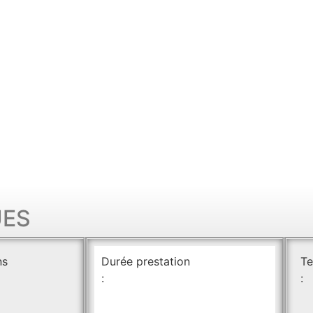
UES
ns
Durée prestation
Te
:
: