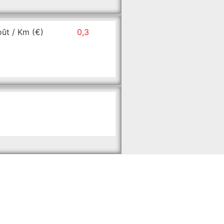
ût / Km (€)
0,3