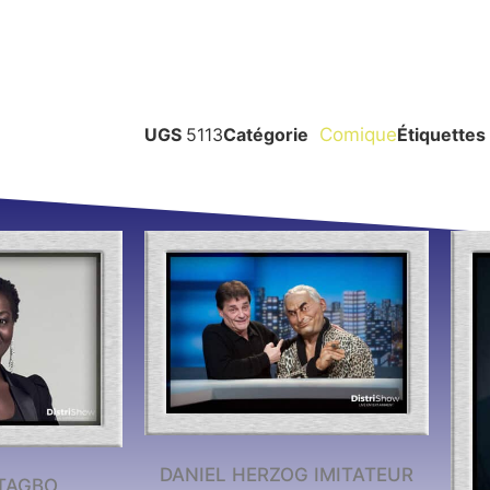
UGS
5113
Catégorie
Comique
Étiquettes
DANIEL HERZOG IMITATEUR
TAGBO