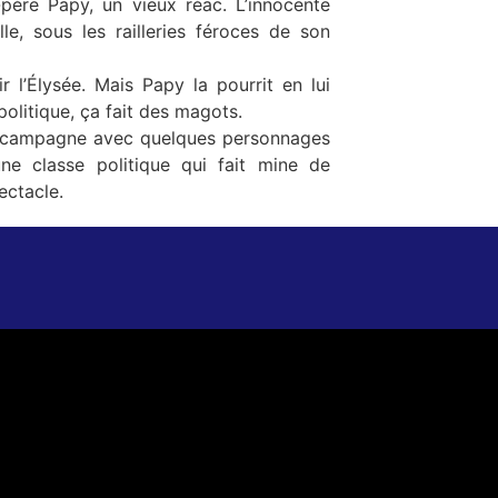
père Papy, un vieux réac. L’innocente
e, sous les railleries féroces de son
r l’Élysée. Mais Papy la pourrit en lui
politique, ça fait des magots.
r campagne avec quelques personnages
une classe politique qui fait mine de
ectacle.