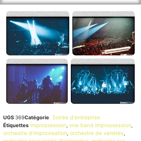
UGS
369
Catégorie
Soirée d'entreprise
Étiquettes
improssession
,
one band improssession
,
orchestre d'improvisation
,
orchestre de variétés
,
orchestre pour soirée d'entreprise
,
orchestre sur