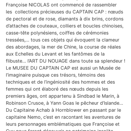
Françoise NICOLAS ont commencé de rassembler
les collections précieuses du CAPTAIN CAP : nœuds
de pectoral et de rose, diamants à dix brins, cordons
d’attaches de couteaux, colliers et boucles chinoises,
casse-tête polynésiens, coiffes de cérémonies
tressées,… tous ces objets qui évoquent la clameur
des abordages, la mer de Chine, la course de réales
aux Echelles du Levant et les fantômes de la
flibuste… l’ART DU NOUAGE dans toute sa splendeur !
Le MUSEE DU CAPTAIN CAP est aussi un Musée de
l’imaginaire puisque ces trésors, témoins des
techniques et de l’ingéniosité des hommes et des
femmes qui ont élaboré des nœuds depuis les
premiers âges, ont appartenu à Sindbad le Marin, à
Robinson Crusoe, à Yann Goas le pêcheur d’Islande…
Du Capitaine Achab à Hornblower en passant par le
capitaine Nemo, c’est en racontant les aventures de
leurs personnages emblématiques que Françoise et
Guy nous feront découvrir ce patrimoine insolite,