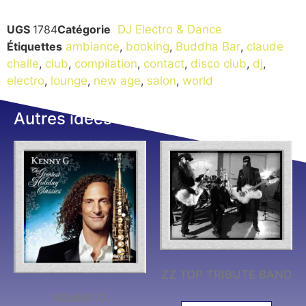
UGS
1784
Catégorie
DJ Electro & Dance
Étiquettes
ambiance
,
booking
,
Buddha Bar
,
claude
challe
,
club
,
compilation
,
contact
,
disco club
,
dj
,
electro
,
lounge
,
new age
,
salon
,
world
Autres idées
ZZ TOP TRIBUTE BAND
KENNY G