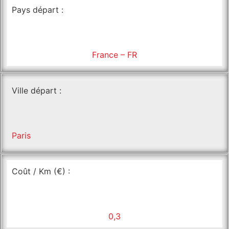
Pays départ :
France – FR
Ville départ :
Paris
Coût / Km (€) :
0,3