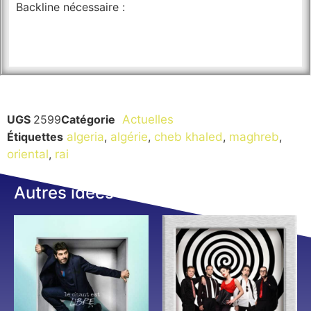
Backline nécessaire :
UGS
2599
Catégorie
Actuelles
Étiquettes
algeria
,
algérie
,
cheb khaled
,
maghreb
,
oriental
,
rai
Autres idées