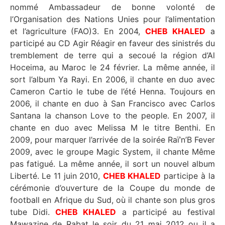
nommé Ambassadeur de bonne volonté de
l’Organisation des Nations Unies pour l’alimentation
et l’agriculture (FAO)3. En 2004,
CHEB KHALED
a
participé au CD Agir Réagir en faveur des sinistrés du
tremblement de terre qui a secoué la région d’Al
Hoceima, au Maroc le 24 février. La même année, il
sort l’album Ya Rayi. En 2006, il chante en duo avec
Cameron Cartio le tube de l’été Henna. Toujours en
2006, il chante en duo à San Francisco avec Carlos
Santana la chanson Love to the people. En 2007, il
chante en duo avec Melissa M le titre Benthi. En
2009, pour marquer l’arrivée de la soirée Raï’n’B Fever
2009, avec le groupe Magic System, il chante Même
pas fatigué. La même année, il sort un nouvel album
Liberté. Le 11 juin 2010,
CHEB KHALED
participe à la
cérémonie d’ouverture de la Coupe du monde de
football en Afrique du Sud, où il chante son plus gros
tube Didi.
CHEB KHALED
a participé au festival
Mawazine de Rabat le soir du 21 mai 2012 ou il a