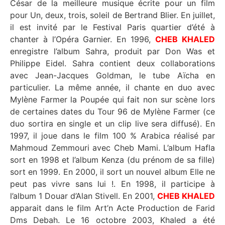
César de la meilleure musique écrite pour un film
pour Un, deux, trois, soleil de Bertrand Blier. En juillet,
il est invité par le Festival Paris quartier d’été à
chanter à l’Opéra Garnier. En 1996,
CHEB KHALED
enregistre l’album Sahra, produit par Don Was et
Philippe Eidel. Sahra contient deux collaborations
avec Jean-Jacques Goldman, le tube Aïcha en
particulier. La même année, il chante en duo avec
Mylène Farmer la Poupée qui fait non sur scène lors
de certaines dates du Tour 96 de Mylène Farmer (ce
duo sortira en single et un clip live sera diffusé). En
1997, il joue dans le film 100 % Arabica réalisé par
Mahmoud Zemmouri avec Cheb Mami. L’album Hafla
sort en 1998 et l’album Kenza (du prénom de sa fille)
sort en 1999. En 2000, il sort un nouvel album Elle ne
peut pas vivre sans lui !. En 1998, il participe à
l’album 1 Douar d’Alan Stivell. En 2001,
CHEB KHALED
apparait dans le film Art’n Acte Production de Farid
Dms Debah. Le 16 octobre 2003, Khaled a été