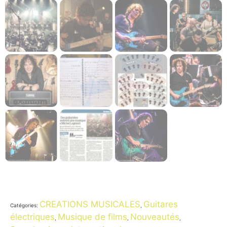
CREATIONS MUSICALES
Guitares
Catégories:
,
électriques
Musique de films
Nouveautés
,
,
,