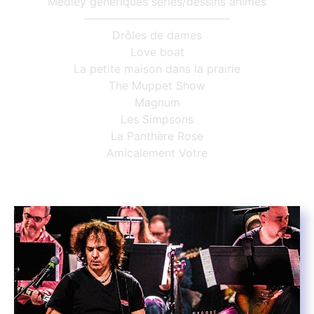
Medley génériques séries/dessins animés
—————————————
Drôles de dames
Love boat
La petite maison dans la prairie
The Muppet Show
Magnum
Les Simpsons
La Panthère Rose
Amicalement Votre