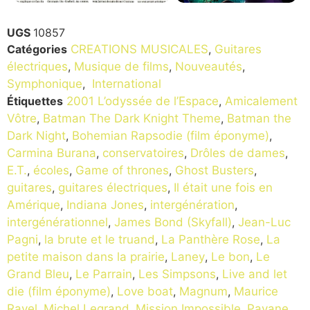
UGS
10857
Catégories
CREATIONS MUSICALES
,
Guitares
électriques
,
Musique de films
,
Nouveautés
,
Symphonique
,
International
Étiquettes
2001 L’odyssée de l’Espace
,
Amicalement
Vôtre
,
Batman The Dark Knight Theme
,
Batman the
Dark Night
,
Bohemian Rapsodie (film éponyme)
,
Carmina Burana
,
conservatoires
,
Drôles de dames
,
E.T.
,
écoles
,
Game of thrones
,
Ghost Busters
,
guitares
,
guitares électriques
,
Il était une fois en
Amérique
,
Indiana Jones
,
intergénération
,
intergénérationnel
,
James Bond (Skyfall)
,
Jean-Luc
Pagni
,
la brute et le truand
,
La Panthère Rose
,
La
petite maison dans la prairie
,
Laney
,
Le bon
,
Le
Grand Bleu
,
Le Parrain
,
Les Simpsons
,
Live and let
die (film éponyme)
,
Love boat
,
Magnum
,
Maurice
Ravel
,
Michel Legrand
,
Mission Impossible
,
Pavane