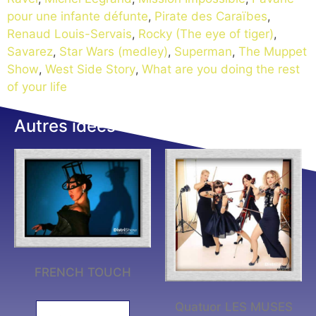
pour une infante défunte
,
Pirate des Caraïbes
,
Renaud Louis-Servais
,
Rocky (The eye of tiger)
,
Savarez
,
Star Wars (medley)
,
Superman
,
The Muppet
Show
,
West Side Story
,
What are you doing the rest
of your life
Autres idées
FRENCH TOUCH
Quatuor LES MUSES