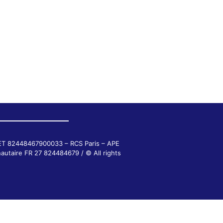
RET 82448467900033 – RCS Paris – APE
autaire FR 27 824484679 / © All rights