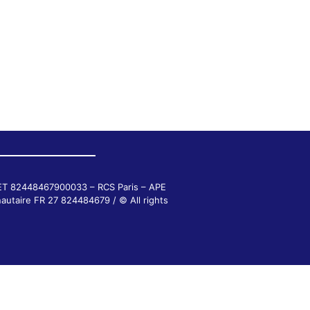
RET 82448467900033 – RCS Paris – APE
autaire FR 27 824484679 / © All rights