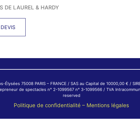
S DE LAUREL & HARDY
 DEVIS
ps-Élysées 75008 PARIS – FRANCE / SAS au Capital de 10000,00 € / SI
ntrepreneur de spectacles n° 2-1099567 n° 3-1099566 / TVA Intracommun
reserved
Politique de confidentialité –
Mentions légales