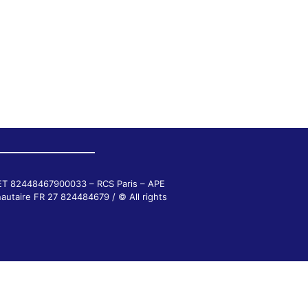
RET 82448467900033 – RCS Paris – APE
autaire FR 27 824484679 / © All rights