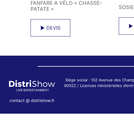
FANFARE A VÉLO « CHASSE-
SOSIE
PATATE »
►
► DEVIS
Siège social : 102 Avenue des Cham
9002Z / Licences ministérielles d’e
contact @ distrishow.fr