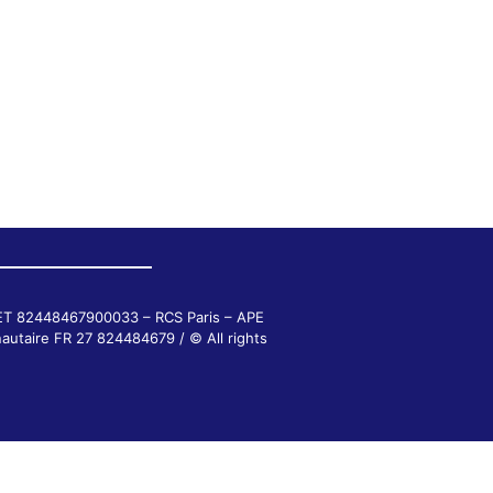
RET 82448467900033 – RCS Paris – APE
autaire FR 27 824484679 / © All rights