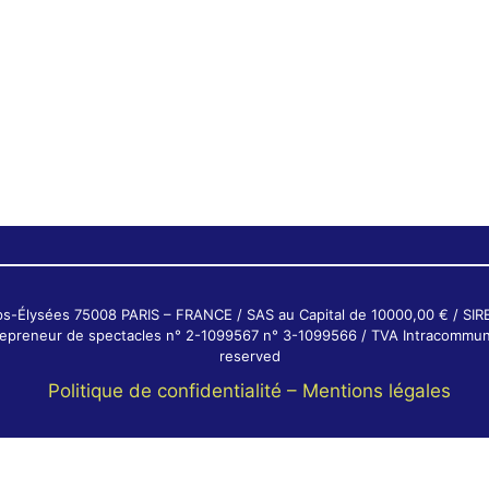
ps-Élysées 75008 PARIS – FRANCE / SAS au Capital de 10000,00 € / SI
ntrepreneur de spectacles n° 2-1099567 n° 3-1099566 / TVA Intracommun
reserved
Politique de confidentialité –
Mentions légales