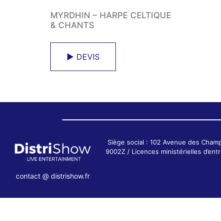
MYRDHIN – HARPE CELTIQUE
& CHANTS
► DEVIS
Siège social : 102 Avenue des Cham
9002Z / Licences ministérielles d’e
contact @ distrishow.fr