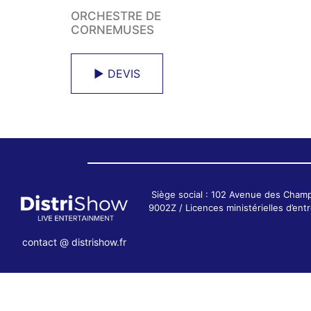
ORCHESTRE DE
CORNEMUSES
► DEVIS
Siège social : 102 Avenue des Cham
9002Z / Licences ministérielles d’e
contact @ distrishow.fr