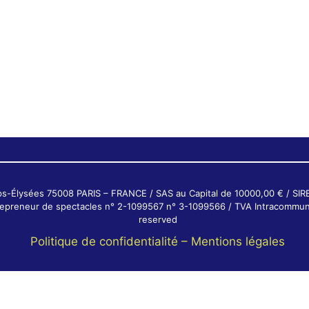
ps-Élysées 75008 PARIS – FRANCE / SAS au Capital de 10000,00 € / SI
ntrepreneur de spectacles n° 2-1099567 n° 3-1099566 / TVA Intracommun
reserved
Politique de confidentialité –
Mentions légales