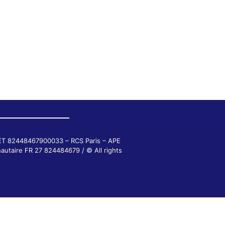
RET 82448467900033 – RCS Paris – APE
autaire FR 27 824484679 / © All rights