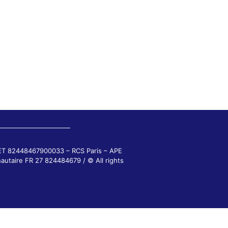
RET 82448467900033 – RCS Paris – APE
autaire FR 27 824484679 / © All rights