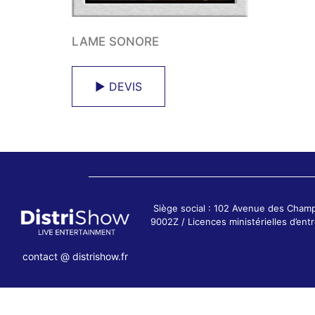
LAME SONORE
► DEVIS
Siège social : 102 Avenue des Cham
9002Z / Licences ministérielles d’e
contact @ distrishow.fr