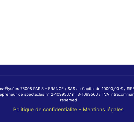
ps-Élysées 75008 PARIS – FRANCE / SAS au Capital de 10000,00 € / SI
ntrepreneur de spectacles n° 2-1099567 n° 3-1099566 / TVA Intracommun
reserved
Politique de confidentialité –
Mentions légales