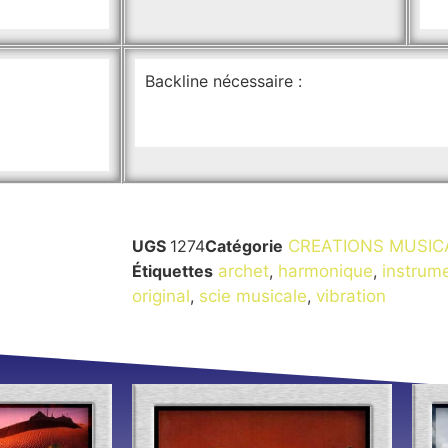
Backline nécessaire :
UGS
1274
Catégorie
CREATIONS MUSIC
Étiquettes
archet
,
harmonique
,
instrum
original
,
scie musicale
,
vibration