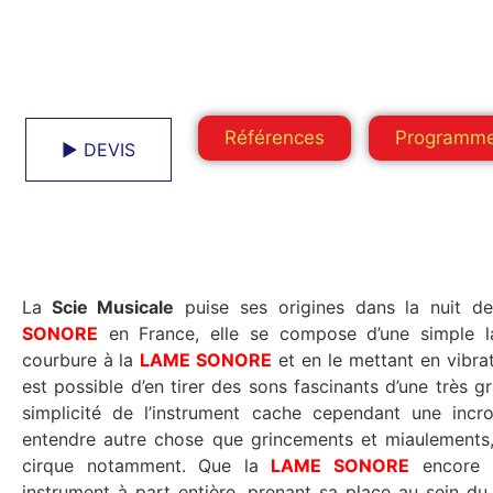
Références
Programm
► DEVIS
La
Scie Musicale
SONORE
en France, elle se compose d’une simple lame d’acier. En im
courbure à la
LAME SONORE
et en le mettant en vibrat
est possible d’en tirer des sons fascinants d’une très grande r
simplicité de l’instrument cache cependant une incro
entendre autre chose que grincements et miaulements, 
cirque notamment. Que la
LAME SONORE
encore m
instrument à part entière, prenant sa place au sein d