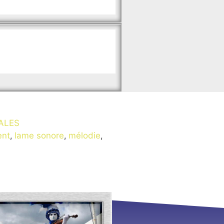
ALES
ent
,
lame sonore
,
mélodie
,