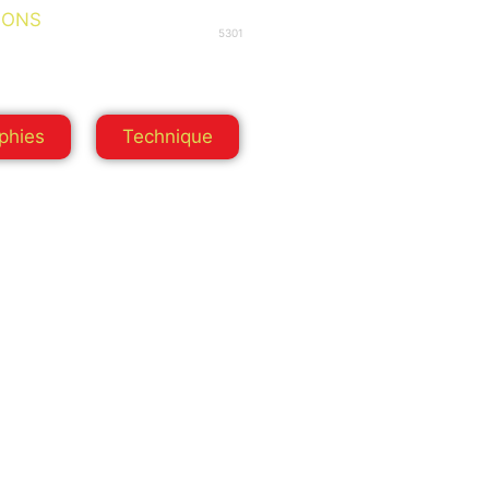
IONS
5301
phies
Technique