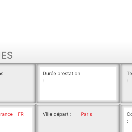
UES
ns
Durée prestation
Te
:
:
France – FR
Ville départ :
Paris
Co
: