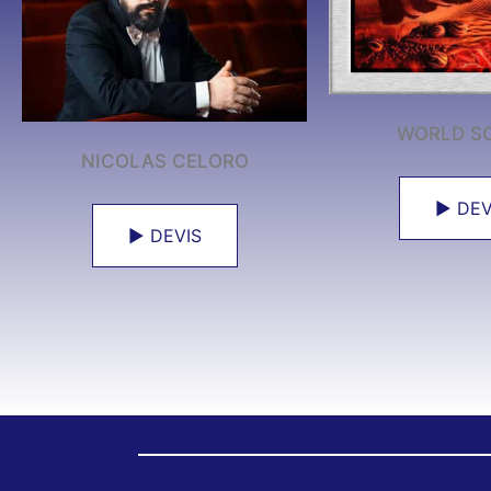
WORLD S
NICOLAS CELORO
► DEV
► DEVIS