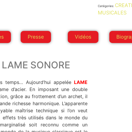
CREAT
Catégories:
MUSICALES
es
Presse
Vidéos
Biogra
LAME SONORE
puise ses origines dans la nuit des temps… Aujourd’hui appelée
LAME
posant une double
ion, grâce au frottement d’un archet, il
ichesse harmonique. L’apparente
yable maîtrise technique si l’on veut
effets très utilisés dans le monde du
arginalisé soit reconnu comme un
u monde de la musique classique est le