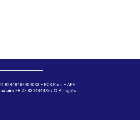
RET 82448467900033 – RCS Paris – APE
autaire FR 27 824484679 / © All rights