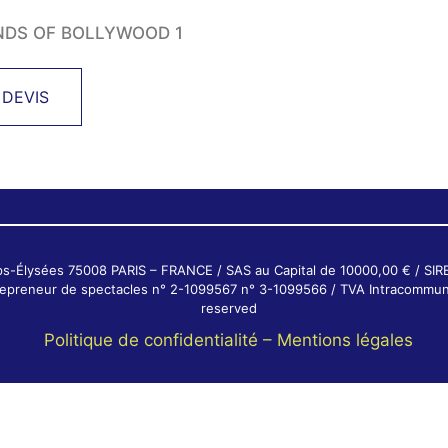
NDS OF BOLLYWOOD 1
 DEVIS
ps-Élysées 75008 PARIS – FRANCE / SAS au Capital de 10000,00 € / SI
ntrepreneur de spectacles n° 2-1099567 n° 3-1099566 / TVA Intracommun
reserved
Politique de confidentialité –
Mentions légales