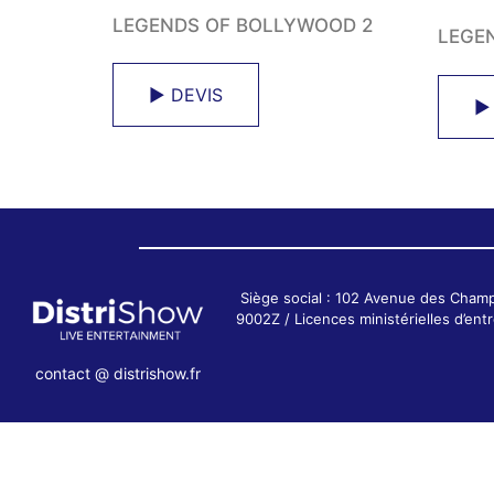
LEGENDS OF BOLLYWOOD 2
LEGE
► DEVIS
►
Siège social : 102 Avenue des Cham
9002Z / Licences ministérielles d’e
contact @ distrishow.fr