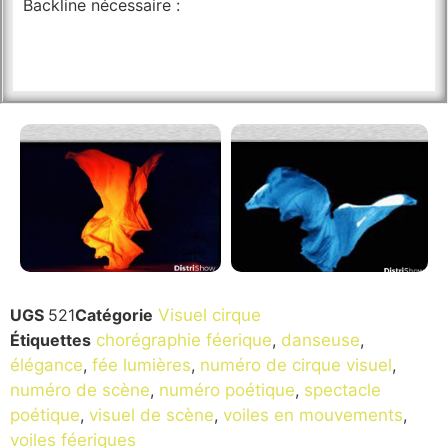
Backline nécessaire :
UGS
521
Catégorie
Visuel cirque
Étiquettes
chorégraphie féerique
,
danseuse
,
élégance
,
fée lumières
,
numéro de cirque visuel
,
numéro de scène
,
numéro poétique
,
spectacle
poétique
,
visuel de scène
,
voiles en mouvements
,
voiles féeriques