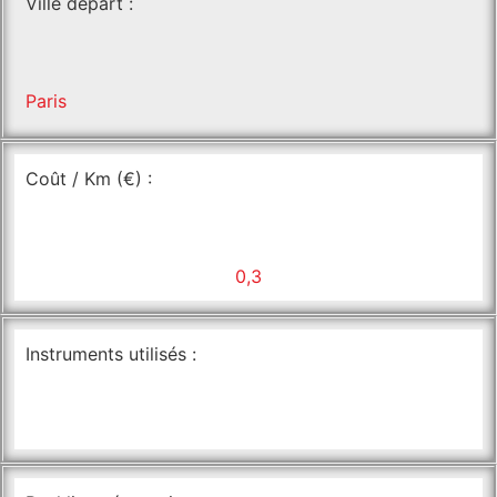
Ville départ :
Paris
Coût / Km (€) :
0,3
Instruments utilisés :