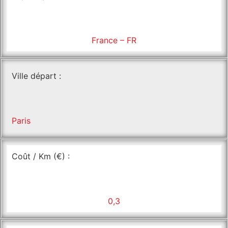
France – FR
Ville départ :
Paris
Coût / Km (€) :
0,3