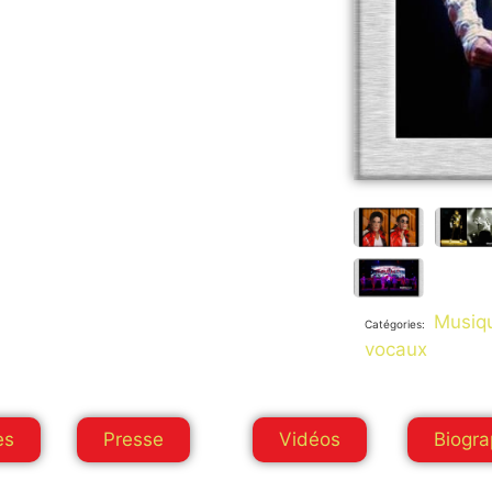
Musiqu
Catégories:
vocaux
es
Presse
Vidéos
Biogra