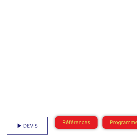
Références
Programm
► DEVIS