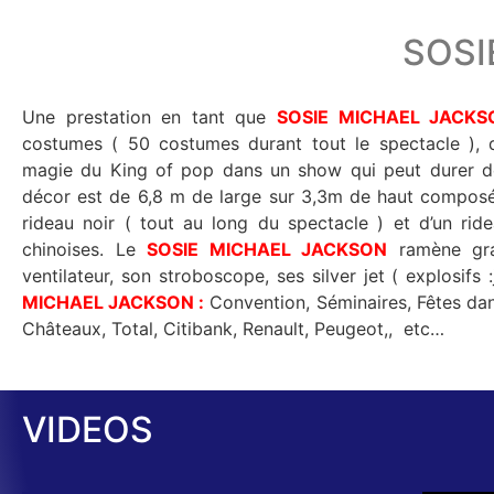
SOSI
Une prestation en tant que
SOSIE MICHAEL JACKS
costumes ( 50 costumes durant tout le spectacle ), 
magie du King of pop dans un show qui peut durer de 15 min
décor est de 6,8 m de large sur 3,3m de haut composé 
rideau noir ( tout au long du spectacle ) et d’un r
chinoises. Le
SOSIE MICHAEL JACKSON
ramène gra
ventilateur, son stroboscope, ses silver jet ( explosifs :
MICHAEL JACKSON
:
Convention, Séminaires, Fêtes dans 
Châteaux, Total, Citibank, Renault, Peugeot,, etc…
VIDEOS