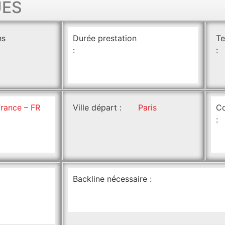
UES
ns
Durée prestation
Te
:
:
France – FR
Ville départ :
Paris
Co
:
Backline nécessaire :