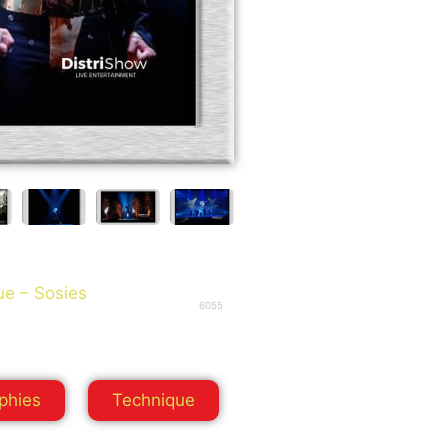
e – Sosies
6055
phies
Technique