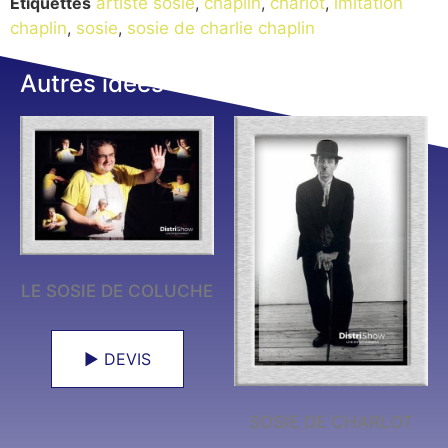
Étiquettes
artiste sosie
,
chaplin
,
charlot
,
imitation
chaplin
,
sosie
,
sosie de charlie chaplin
Autres idées
LE SOSIE DE COLUCHE
► DEVIS
SOSIE DE CHARLOT