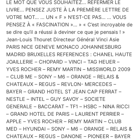
LE MOT QUE VOUS SOUHAITEZ… REFERMER LE
LIVRE… PENSEZ JUSTE À LA PREMIÈRE LETTRE DE
VOTRE MOT… … UN « F » N’EST-CE PAS… … VOUS
PENSEZ À « FASCINATION »… » « C’est incroyable de
se dire qu’il a réussi à deviner ce que je pensais ! »
Jean-Louis Thouret Directeur Général Vinci Asie
PARIS NICE GENEVE MONACO JOHANNESBURG
MADRID BRUXELLES REFERENCES : CHANEL HAUTE
JOAILLERIE – CHOPARD – VINCI – TAG HEUER –
YVES ROCHER – REMY MARTIN – MISSWORLD 2009
– CLUB ME – SONY – M6 – ORANGE – RELAIS &
CHATEAUX – REGUS – REVLON- MERCEDES –
BAYER – GRAND HOTEL ST JEAN CAP FERRAT –
NESTLE – INTEL – GUY SAVOY – SOCIETE
GENERALE – BACCARAT – TF1 – HSBC – NINA RICCI
– GRAND HOTEL DE PARIS – LAURENT PERRIER –
APPLE – YVES ROCHER – REMY MARTIN – CLUB
MED – HYUNDAI – SONY – M6 – ORANGE – RELAIS &
CHATEAUX – REGUS – DANONE – PIONEER – BAYER