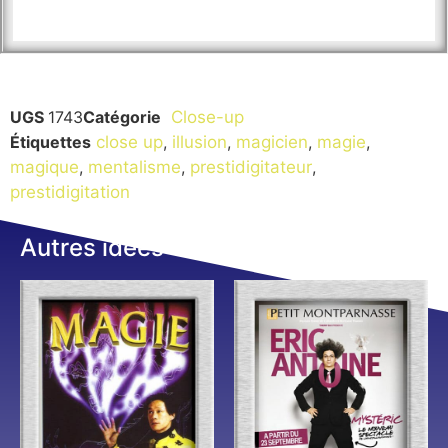
UGS
1743
Catégorie
Close-up
Étiquettes
close up
,
illusion
,
magicien
,
magie
,
magique
,
mentalisme
,
prestidigitateur
,
prestidigitation
Autres idées