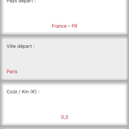
Pays départ :
France – FR
Ville départ :
Paris
Coût / Km (€) :
0,3