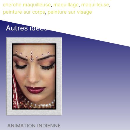
cherche maquilleuse
,
maquillage
,
maquilleuse
,
peinture sur corps
,
peinture sur visage
Autres idées
ANIMATION INDIENNE