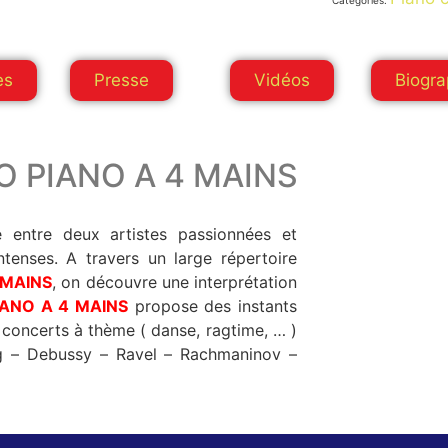
Catégories:
es
Presse
Vidéos
Biogra
O PIANO A 4 MAINS
 entre deux artistes passionnées et
tenses. A travers un large répertoire
 MAINS
, on découvre une interprétation
IANO A 4 MAINS
propose des instants
 concerts à thème ( danse, ragtime, … )
g – Debussy – Ravel – Rachmaninov –