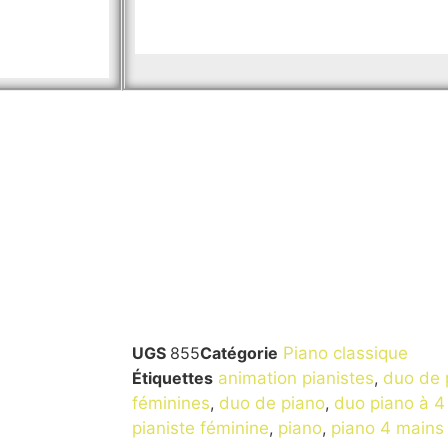
UGS
855
Catégorie
Piano classique
Étiquettes
animation pianistes
,
duo de 
féminines
,
duo de piano
,
duo piano à 4
pianiste féminine
,
piano
,
piano 4 mains