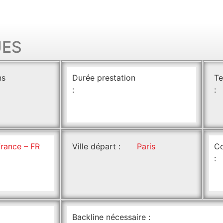
UES
ns
Durée prestation
Te
:
:
France – FR
Ville départ :
Paris
Co
:
Backline nécessaire :