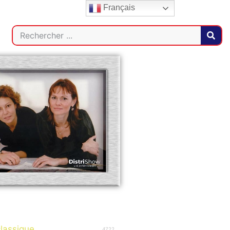
Français
classique
4722