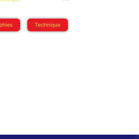
phies
Technique