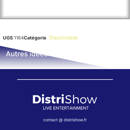
UGS
1164
Catégorie
Discomobile
Autres idées
contact @ distrishow.fr