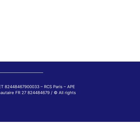
RET 82448467900033 – RCS Paris – APE
autaire FR 27 824484679 / © All rights