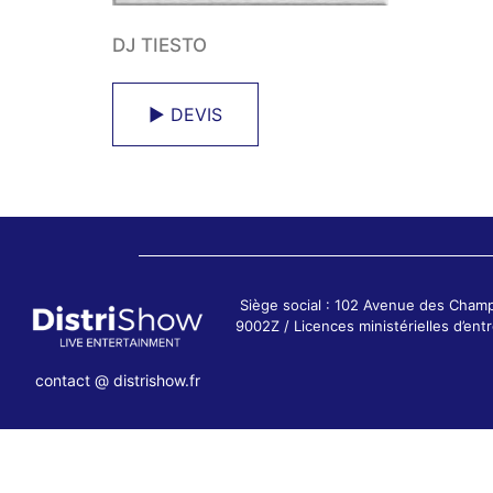
DJ TIESTO
► DEVIS
Siège social : 102 Avenue des Cham
9002Z / Licences ministérielles d’e
contact @ distrishow.fr