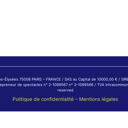
ps-Élysées 75008 PARIS – FRANCE / SAS au Capital de 10000,00 € / SI
ntrepreneur de spectacles n° 2-1099567 n° 3-1099566 / TVA Intracommun
reserved
Politique de confidentialité –
Mentions légales