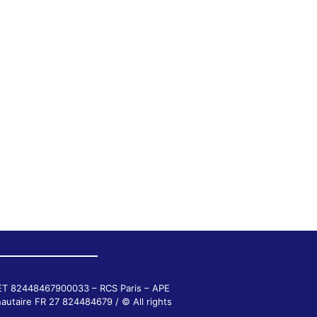
RET 82448467900033 – RCS Paris – APE
autaire FR 27 824484679 / © All rights