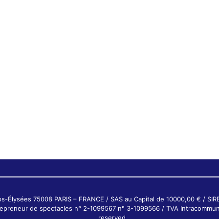
ps-Élysées 75008 PARIS – FRANCE / SAS au Capital de 10000,00 € / SI
ntrepreneur de spectacles n° 2-1099567 n° 3-1099566 / TVA Intracommun
reserved