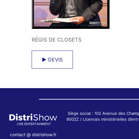
RÉGIS DE CLOSETS
► DEVIS
Siège social : 102 Avenue des Cham
9002Z / Licences ministérielles d’e
contact @ distrishow.fr