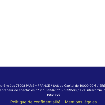
ps-Élysées 75008 PARIS – FRANCE / SAS au Capital de 10000,00 € / SI
ntrepreneur de spectacles n° 2-1099567 n° 3-1099566 / TVA Intracommun
reserved
Politique de confidentialité –
Mentions légales