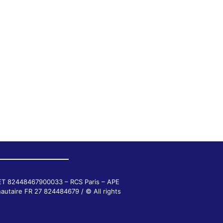
RET 82448467900033 – RCS Paris – APE
autaire FR 27 824484679 / © All rights