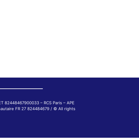
RET 82448467900033 – RCS Paris – APE
autaire FR 27 824484679 / © All rights