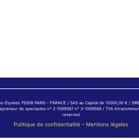
ps-Élysées 75008 PARIS – FRANCE / SAS au Capital de 10000,00 € / SI
ntrepreneur de spectacles n° 2-1099567 n° 3-1099566 / TVA Intracommun
reserved
Politique de confidentialité –
Mentions légales