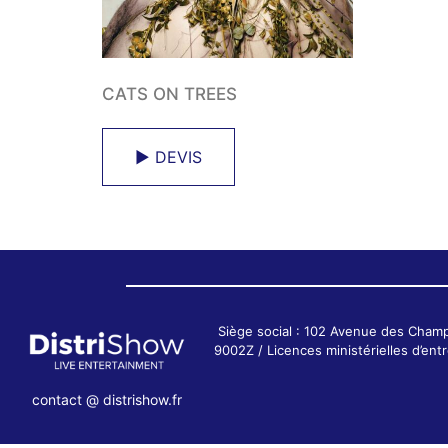
CATS ON TREES
► DEVIS
Siège social : 102 Avenue des Cham
9002Z / Licences ministérielles d’e
contact @ distrishow.fr