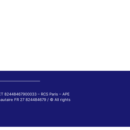
RET 82448467900033 – RCS Paris – APE
autaire FR 27 824484679 / © All rights