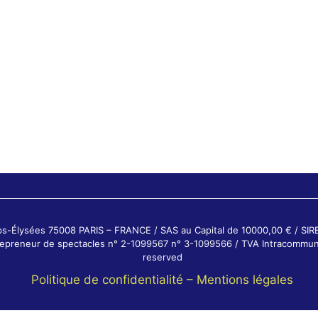
ps-Élysées 75008 PARIS – FRANCE / SAS au Capital de 10000,00 € / SI
ntrepreneur de spectacles n° 2-1099567 n° 3-1099566 / TVA Intracommun
reserved
Politique de confidentialité –
Mentions légales