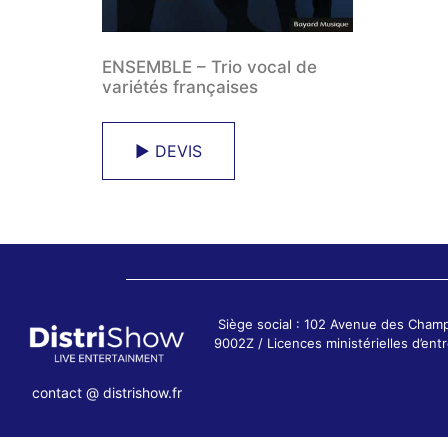
ENSEMBLE – Trio vocal de
variétés françaises
► DEVIS
Siège social : 102 Avenue des Cham
9002Z / Licences ministérielles d’e
contact @ distrishow.fr