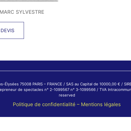
 MARC SYLVESTRE
 DEVIS
ps-Élysées 75008 PARIS – FRANCE / SAS au Capital de 10000,00 € / SI
ntrepreneur de spectacles n° 2-1099567 n° 3-1099566 / TVA Intracommun
reserved
Politique de confidentialité –
Mentions légales