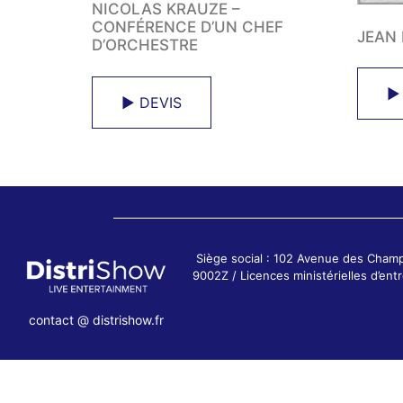
NICOLAS KRAUZE –
CONFÉRENCE D’UN CHEF
JEAN
D’ORCHESTRE
►
► DEVIS
Siège social : 102 Avenue des Cham
9002Z / Licences ministérielles d’e
contact @ distrishow.fr