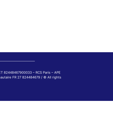
RET 82448467900033 – RCS Paris – APE
autaire FR 27 824484679 / © All rights