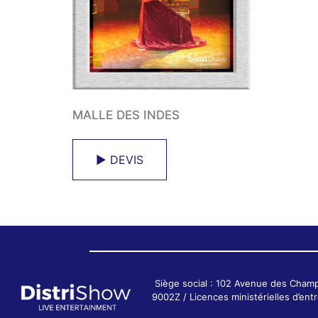
MALLE DES INDES
► DEVIS
Siège social : 102 Avenue des Cham
9002Z / Licences ministérielles d’e