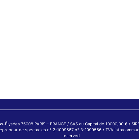
ps-Élysées 75008 PARIS – FRANCE / SAS au Capital de 10000,00 € / SI
ntrepreneur de spectacles n° 2-1099567 n° 3-1099566 / TVA Intracommun
reserved