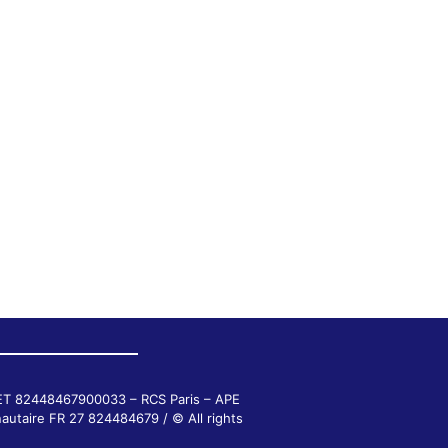
RET 82448467900033 – RCS Paris – APE
autaire FR 27 824484679 / © All rights