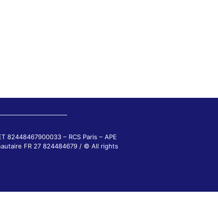
RET 82448467900033 – RCS Paris – APE
autaire FR 27 824484679 / © All rights