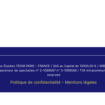
ps-Élysées 75008 PARIS – FRANCE / SAS au Capital de 10000,00 € / SI
ntrepreneur de spectacles n° 2-1099567 n° 3-1099566 / TVA Intracommun
reserved
Politique de confidentialité –
Mentions légales