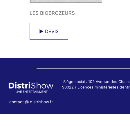
LES BIGBROZEURS
► DEVIS
Siège social : 102 Avenue des Cham
9002Z / Licences ministérielles d’e
contact @ distrishow.fr