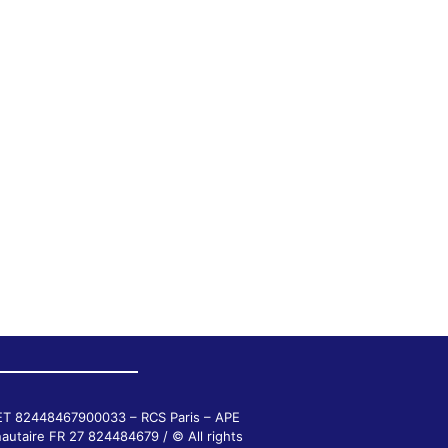
RET 82448467900033 – RCS Paris – APE
autaire FR 27 824484679 / © All rights