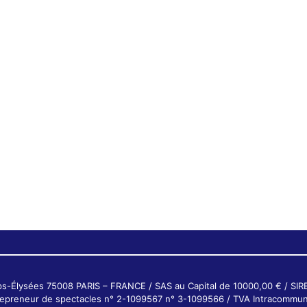
ps-Élysées 75008 PARIS – FRANCE / SAS au Capital de 10000,00 € / SI
ntrepreneur de spectacles n° 2-1099567 n° 3-1099566 / TVA Intracommun