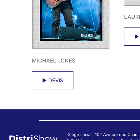
LAUR
►
MICHAEL JONES
► DEVIS
Siège social : 102 Avenue des Cham