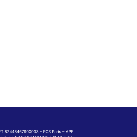
RET 82448467900033 – RCS Paris – APE