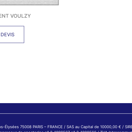
ENT VOULZY
 DEVIS
ps-Élysées 75008 PARIS – FRANCE / SAS au Capital de 10000,00 € / SI