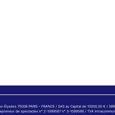
ps-Élysées 75008 PARIS – FRANCE / SAS au Capital de 10000,00 € / SI
ntrepreneur de spectacles n° 2-1099567 n° 3-1099566 / TVA Intracommun