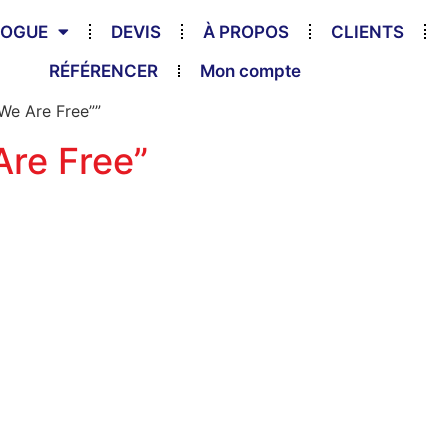
LOGUE
DEVIS
À PROPOS
CLIENTS
RÉFÉRENCER
Mon compte
 We Are Free””
Are Free”