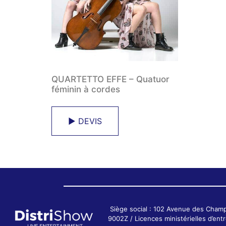
QUARTETTO EFFE – Quatuor
féminin à cordes
► DEVIS
Siège social : 102 Avenue des Cham
9002Z / Licences ministérielles d’e