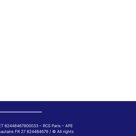
RET 82448467900033 – RCS Paris – APE
autaire FR 27 824484679 / © All rights