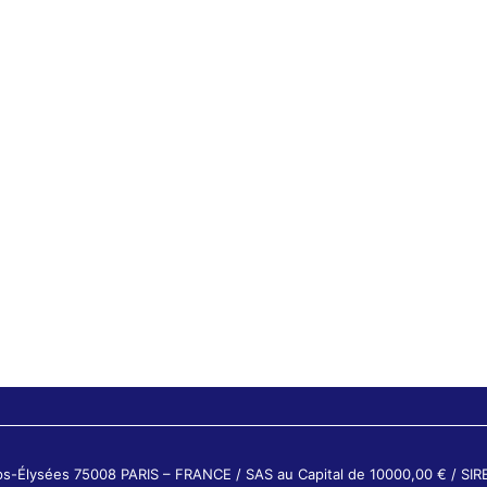
ps-Élysées 75008 PARIS – FRANCE / SAS au Capital de 10000,00 € / SI