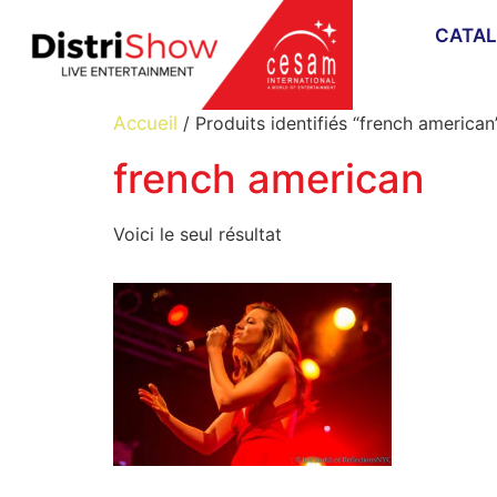
CATA
Accueil
/ Produits identifiés “french american
french american
Voici le seul résultat