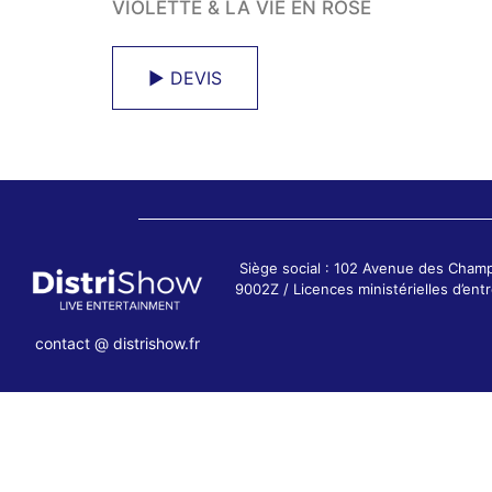
VIOLETTE & LA VIE EN ROSE
► DEVIS
Siège social : 102 Avenue des Cham
9002Z / Licences ministérielles d’e
contact @ distrishow.fr