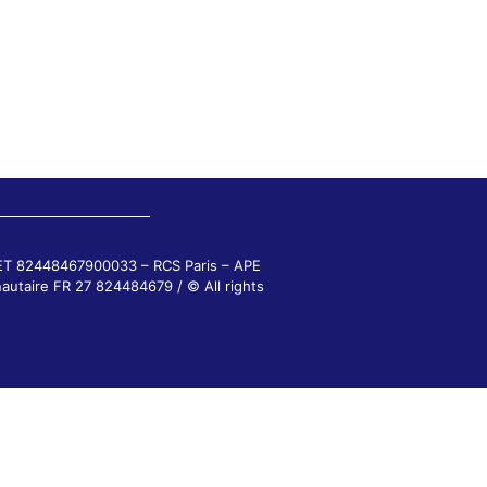
RET 82448467900033 – RCS Paris – APE
autaire FR 27 824484679 / © All rights