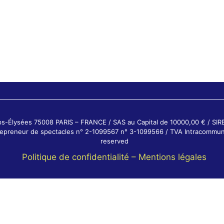
ps-Élysées 75008 PARIS – FRANCE / SAS au Capital de 10000,00 € / SI
ntrepreneur de spectacles n° 2-1099567 n° 3-1099566 / TVA Intracommun
reserved
Politique de confidentialité –
Mentions légales