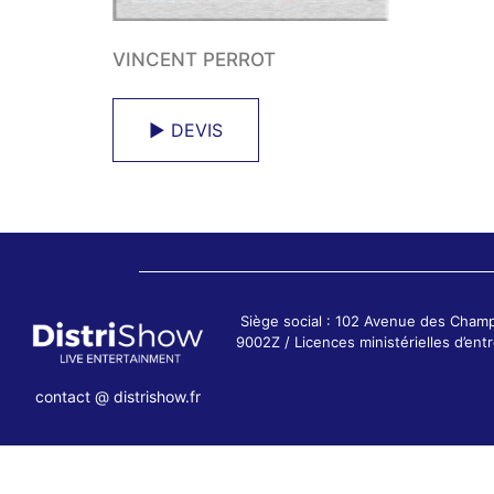
VINCENT PERROT
► DEVIS
Siège social : 102 Avenue des Cham
9002Z / Licences ministérielles d’e
contact @ distrishow.fr