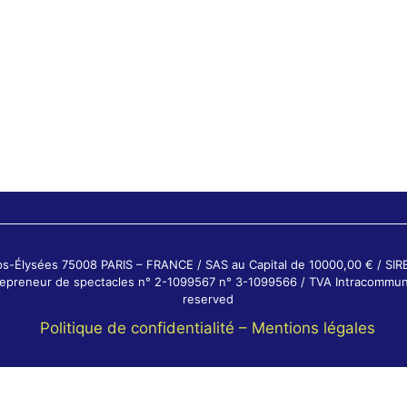
ps-Élysées 75008 PARIS – FRANCE / SAS au Capital de 10000,00 € / SI
ntrepreneur de spectacles n° 2-1099567 n° 3-1099566 / TVA Intracommun
reserved
Politique de confidentialité –
Mentions légales