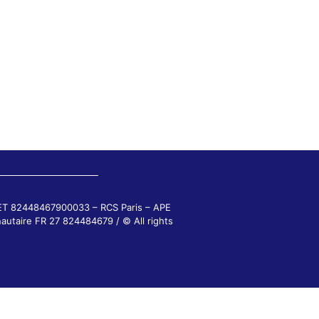
RET 82448467900033 – RCS Paris – APE
autaire FR 27 824484679 / © All rights