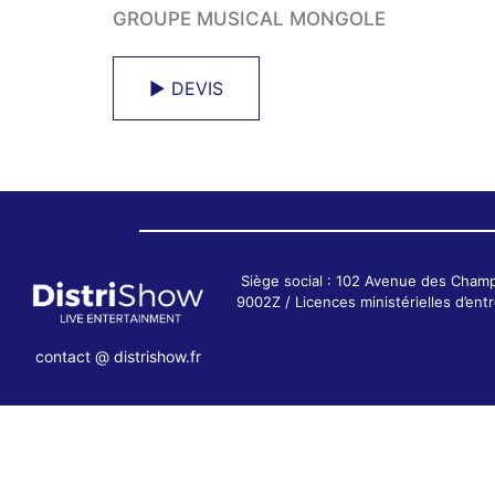
GROUPE MUSICAL MONGOLE
► DEVIS
Siège social : 102 Avenue des Cham
9002Z / Licences ministérielles d’e
contact @ distrishow.fr