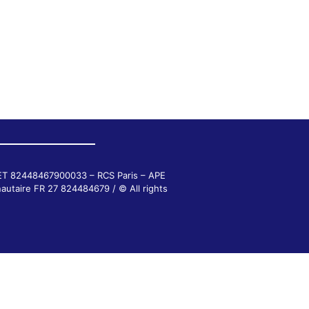
RET 82448467900033 – RCS Paris – APE
autaire FR 27 824484679 / © All rights