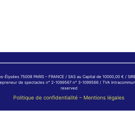
ps-Élysées 75008 PARIS – FRANCE / SAS au Capital de 10000,00 € / SI
ntrepreneur de spectacles n° 2-1099567 n° 3-1099566 / TVA Intracommun
reserved
Politique de confidentialité –
Mentions légales