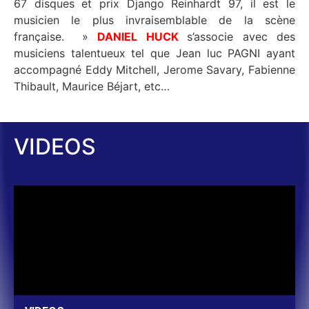
67 disques et prix Django Reinhardt 97, il est le
musicien le plus invraisemblable de la scène
française. »
DANIEL HUCK
s’associe avec des
musiciens talentueux tel que Jean luc PAGNI ayant
accompagné Eddy Mitchell, Jerome Savary, Fabienne
Thibault, Maurice Béjart, etc…
VIDEOS