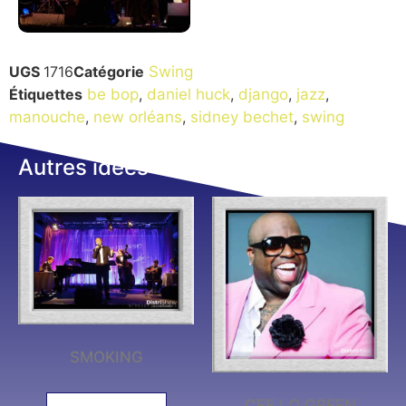
UGS
1716
Catégorie
Swing
Étiquettes
be bop
,
daniel huck
,
django
,
jazz
,
manouche
,
new orléans
,
sidney bechet
,
swing
Autres idées
SMOKING
CEE LO GREEN